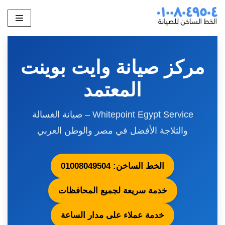
تخطى
إلى
المحتوى
مركز صيانة وايت بوينت
المعتمد
Whitepoint Egypt Service – صيانة الغسالة
والثلاجة الأفضل في مصر والوطن العربي
الخط الساخن: 01008049504
خدمة سريعة لجميع المحافظات
خدمة عملاء على مدار الساعة