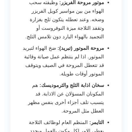
موتور مروحة الفريزر:
وظيفته سحب
الهواء من بين مواسير كويل الفريزر
وضخه. وعند تعطله يتكون ثلج بغزارة
وتقفد الثلاجة ميزة النوفروست أو
التجميد بالهواء البارد دون تلامس الثلج.
مروحة الموتور (تبريد):
ضخ الهواء لتبريد
الموتور. اذا لم ينتظم عمل صيانة وقائية
قد تتعطل المروحة في الصيف ويتوقف
الموتور أوقات طويلة.
سخان اذابة الثلج والثرموديسك:
هم
المكونان المسؤلان عن الاذابة. قد
يتسبب تلف أجزاء أخرى بنفس مظهر
العطل مثل المروحة.
التايمر:
المنظم العام لوظائف الثلاجة
يعطي الامر لكل مكون بالعمل ويحدد