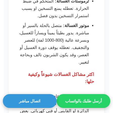
ثرموستات الغسالة:
المتحكم في ضبط
الحرارة. تعطله يمنع التسخين او يسبب
استمرار التسخين بدون فصل.
موتور الغسالة:
متصل بالحلة بالسير أو
مباشرة. يدور بطيئاً يميناً ويساراً للغسيل،
وبسرعة عالية (800-1000 لفة) للعصر
والتجفيف. تعطله يوقف دورة الغسيل أو
العصر، وقد يكون الشربون تالف وبحاجة
لتغيير.
اكثر مشاكل الغسالات شيوعاً وكيفية
حلها:
الغسالة متوقفه:
عادة ما تكون مشكلة
أرسل طلبك بالواتساب
اتصال مباشر
في مصدر الطاقة. تحقق من قاطع
الدائرة او القابس أو فني كهربائي. بعض