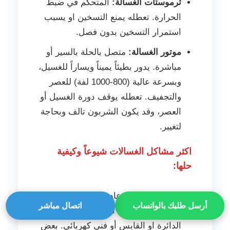
ثرموستات الغسالة:
المتحكم في ضبط
الحرارة. تعطله يمنع التسخين او يسبب
استمرار التسخين بدون فصل.
موتور الغسالة:
متصل بالحلة بالسير أو
مباشرة. يدور بطيئاً يميناً ويساراً للغسيل،
وبسرعة عالية (800-1000 لفة) للعصر
والتجفيف. تعطله يوقف دورة الغسيل أو
العصر، وقد يكون الشربون تالف وبحاجة
لتغيير.
اكثر مشاكل الغسالات شيوعاً وكيفية
حلها:
الغسالة متوقفه:
عادة ما تكون مشكلة
أرسل طلبك بالواتساب
اتصال مباشر
في مصدر الطاقة. تحقق من قاطع
الدائرة او القابس أو فني كهربائي. بعض