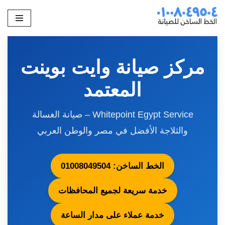
تخطى
إلى
المحتوى
مركز صيانة وايت بوينت
المعتمد
Whitepoint Egypt Service – صيانة الغسالة
والثلاجة الأفضل في مصر والوطن العربي
الخط الساخن: 01008049504
خدمة سريعة لجميع المحافظات
خدمة عملاء على مدار الساعة