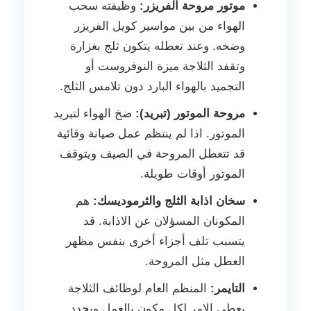
موتور مروحة الفريزر:
وظيفته سحب
الهواء من بين مواسير كويل الفريزر
وضخه. وعند تعطله يتكون ثلج بغزارة
وتقفد الثلاجة ميزة النوفروست أو
التجميد بالهواء البارد دون تلامس الثلج.
مروحة الموتور (تبريد):
ضخ الهواء لتبريد
الموتور. اذا لم ينتظم عمل صيانة وقائية
قد تتعطل المروحة في الصيف ويتوقف
الموتور أوقات طويلة.
سخان اذابة الثلج والثرموديسك:
هم
المكونان المسؤلان عن الاذابة. قد
يتسبب تلف أجزاء أخرى بنفس مظهر
العطل مثل المروحة.
التايمر:
المنظم العام لوظائف الثلاجة
يعطي الامر لكل مكون بالعمل ويحدد