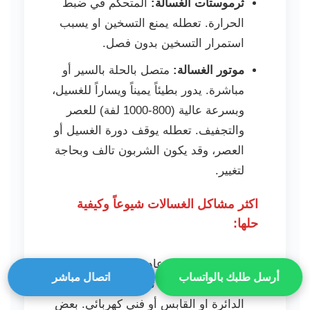
ثرموستات الغسالة:
المتحكم في ضبط
الحرارة. تعطله يمنع التسخين او يسبب
استمرار التسخين بدون فصل.
موتور الغسالة:
متصل بالحلة بالسير أو
مباشرة. يدور بطيئاً يميناً ويساراً للغسيل،
وبسرعة عالية (800-1000 لفة) للعصر
والتجفيف. تعطله يوقف دورة الغسيل أو
العصر، وقد يكون الشربون تالف وبحاجة
لتغيير.
اكثر مشاكل الغسالات شيوعاً وكيفية
حلها:
الغسالة متوقفه:
عادة ما تكون مشكلة
أرسل طلبك بالواتساب
اتصال مباشر
في مصدر الطاقة. تحقق من قاطع
الدائرة او القابس أو فني كهربائي. بعض