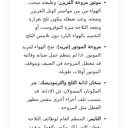
موتور مروحة الفريزر:
وظيفته سحب
الهواء من بين مواسير كويل الفريزر
وضخه. وعند تعطله يتكون ثلج بغزارة
وتقفد الثلاجة ميزة النوفروست أو
التجميد بالهواء البارد دون تلامس الثلج.
مروحة الموتور (تبريد):
ضخ الهواء لتبريد
الموتور. اذا لم ينتظم عمل صيانة وقائية
قد تتعطل المروحة في الصيف ويتوقف
الموتور أوقات طويلة.
سخان اذابة الثلج والثرموديسك:
هم
المكونان المسؤلان عن الاذابة. قد
يتسبب تلف أجزاء أخرى بنفس مظهر
العطل مثل المروحة.
التايمر:
المنظم العام لوظائف الثلاجة
يعطي الامر لكل مكون بالعمل ويحدد