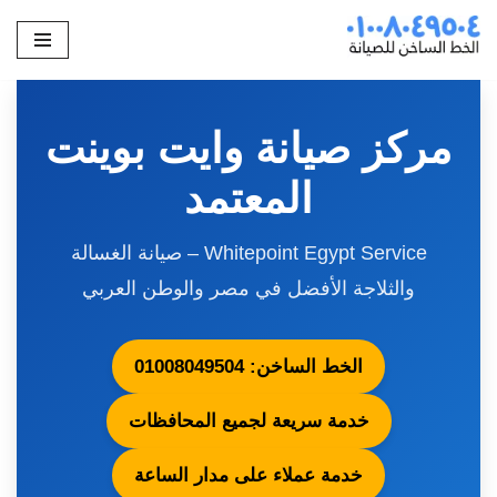
تخطى
إلى
المحتوى
مركز صيانة وايت بوينت
المعتمد
Whitepoint Egypt Service – صيانة الغسالة
والثلاجة الأفضل في مصر والوطن العربي
الخط الساخن: 01008049504
خدمة سريعة لجميع المحافظات
خدمة عملاء على مدار الساعة